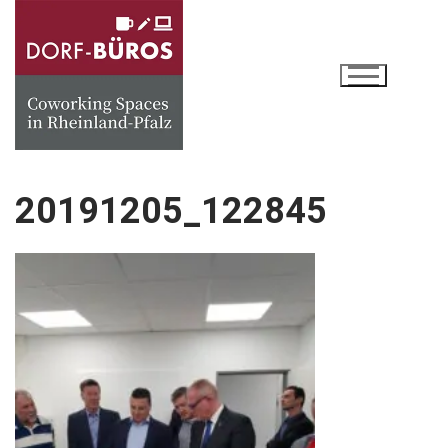
Zum
Inhalt
springen
20191205_122845