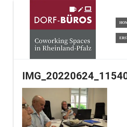
Zum
Inhalt
springen
HO
ERS
IMG_20220624_1154