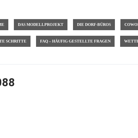
ME
DAS MODELLPROJEKT
DIE DORF-BÜROS
COWOR
TE SCHRITTE
FAQ – HÄUFIG GESTELLTE FRAGEN
WETTB
088