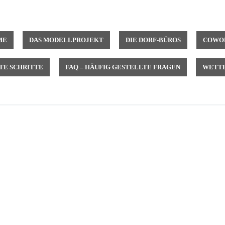
ME
DAS MODELLPROJEKT
DIE DORF-BÜROS
COWOR
TE SCHRITTE
FAQ – HÄUFIG GESTELLTE FRAGEN
WETTB