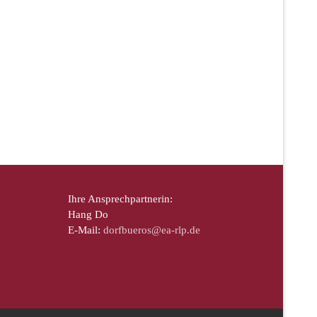
Ihre Ansprechpartnerin:
Hang Do
E-Mail:
dorfbueros@ea-rlp.de