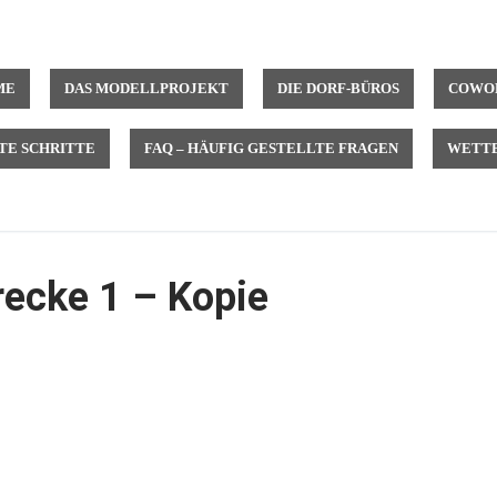
ME
DAS MODELLPROJEKT
DIE DORF-BÜROS
COWOR
TE SCHRITTE
FAQ – HÄUFIG GESTELLTE FRAGEN
WETTB
trecke 1 – Kopie