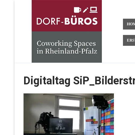
Zum
Inhalt
springen
HO
ERS
Digitaltag SiP_Bilders