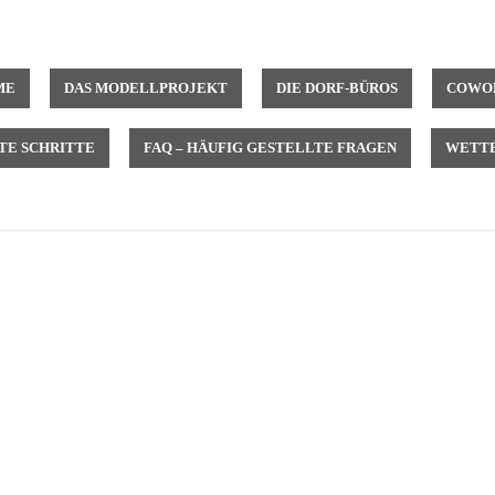
ME
DAS MODELLPROJEKT
DIE DORF-BÜROS
COWOR
TE SCHRITTE
FAQ – HÄUFIG GESTELLTE FRAGEN
WETTB