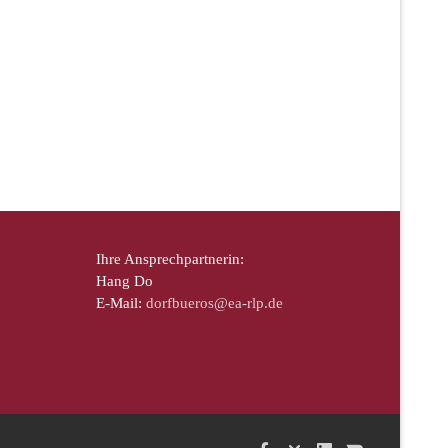
Ihre Ansprechpartnerin:
Hang Do
E-Mail:
dorfbueros@ea-rlp.de