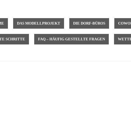
ME
DAS MODELLPROJEKT
DIE DORF-BÜROS
COWOR
TE SCHRITTE
FAQ – HÄUFIG GESTELLTE FRAGEN
WETTB