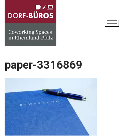
Zum
Inhalt
springen
paper-3316869