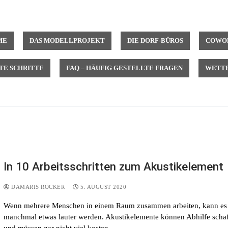
ME
DAS MODELLPROJEKT
DIE DORF-BÜROS
COWOR
TE SCHRITTE
FAQ – HÄUFIG GESTELLTE FRAGEN
WETTB
In 10 Arbeitsschritten zum Akustikelement
DAMARIS RÖCKER
5. AUGUST 2020
Wenn mehrere Menschen in einem Raum zusammen arbeiten, kann es
manchmal etwas lauter werden. Akustikelemente können Abhilfe scha