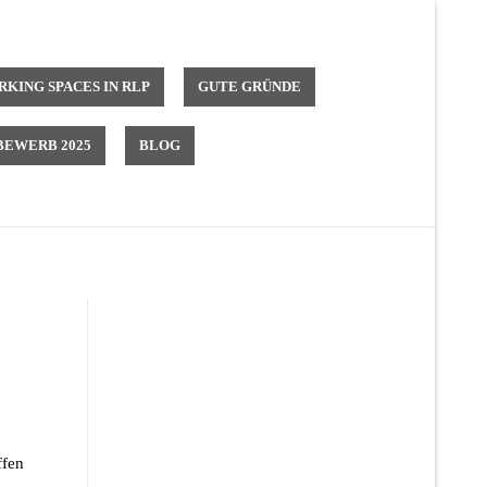
KING SPACES IN RLP
GUTE GRÜNDE
EWERB 2025
BLOG
ffen