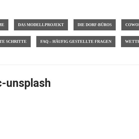
ME
DAS MODELLPROJEKT
DIE DORF-BÜROS
COWOR
TE SCHRITTE
FAQ – HÄUFIG GESTELLTE FRAGEN
WETTB
-unsplash