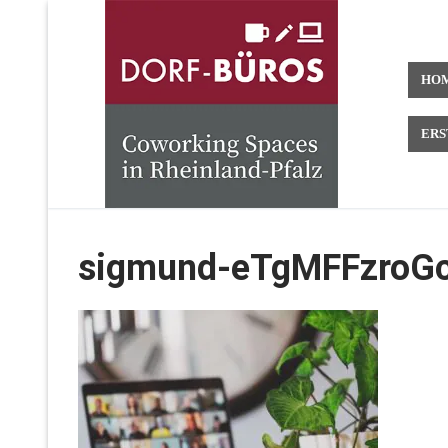
Zum
Inhalt
springen
HO
ERS
sigmund-eTgMFFzroGc