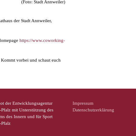
(Foto: Stadt Annweiler)
athaus der Stadt Annweiler,
r Homepage
https://www.coworking-
t. Kommt vorbei und schaut euch
ot der Entwicklungsagentur
Impressum
Pfalz mit Unterstützung des
Datenschutzerklärung
ms des Innern und für Sport
-Pfalz