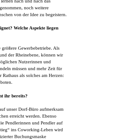
 lernen nach und nach das
orgenommen, noch weitere
nschen von der Idee zu begeistern.
ignet? Welche Aspekte liegen
e größere Gewerbebetriebe. Als
 und der Rheinebene, können wir
möglichen Nutzerinnen und
endeln müssen und mehr Zeit für
r Rathaus als solches am Herzen:
eboten.
 ihr bereits?
 auf unser Dorf-Büro aufmerksam
chen erreicht werden. Ebenso
die Pendlerinnen und Pendler auf
stieg“ ins Coworking-Leben wird
lizierter Buchungsmaske