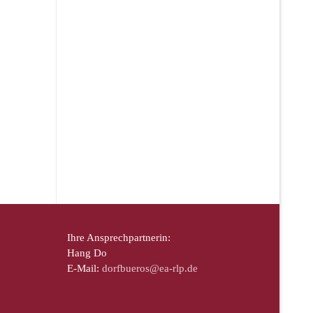
Ihre Ansprechpartnerin:
Hang Do
E-Mail:
dorfbueros@ea-rlp.de