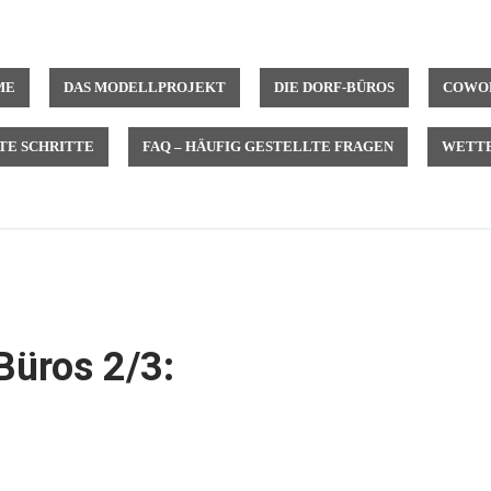
ME
DAS MODELLPROJEKT
DIE DORF-BÜROS
COWOR
TE SCHRITTE
FAQ – HÄUFIG GESTELLTE FRAGEN
WETTB
Büros 2/3: