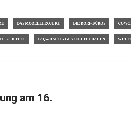
ME
DAS MODELLPROJEKT
DIE DORF-BÜROS
COWOR
TE SCHRITTE
FAQ – HÄUFIG GESTELLTE FRAGEN
WETTB
tung am 16.