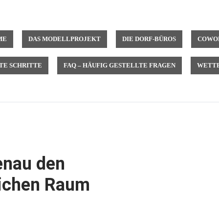
ME
DAS MODELLPROJEKT
DIE DORF-BÜROS
COWOR
TE SCHRITTE
FAQ – HÄUFIG GESTELLTE FRAGEN
WETTB
enau den
lichen Raum