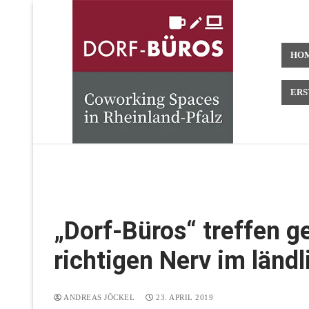
Zum
Inhalt
springen
HO
ERS
„Dorf-Büros“ treffen g
richtigen Nerv im länd
ANDREAS JÖCKEL
23. APRIL 2019