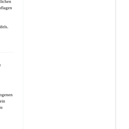
lichen
uflagen
fels.
e
angenen
ein
um