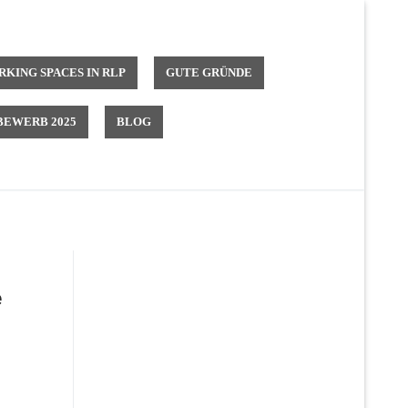
KING SPACES IN RLP
GUTE GRÜNDE
EWERB 2025
BLOG
e