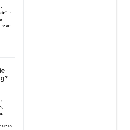
1.
ieller
as
dere am
ie
ng?
der
s,
en.
dernen