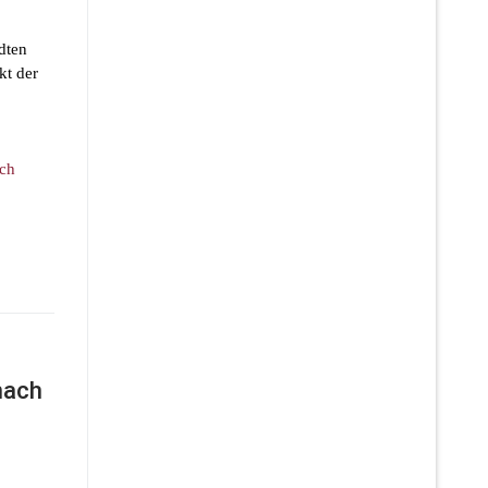
dten
kt der
ich
nach