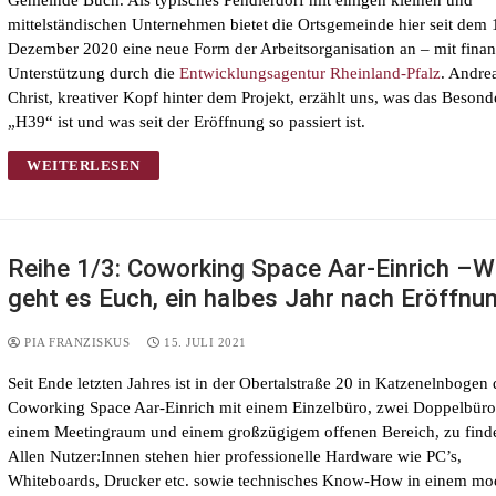
Gemeinde Buch. Als typisches Pendlerdorf mit einigen kleinen und
mittelständischen Unternehmen bietet die Ortsgemeinde hier seit dem 
Dezember 2020 eine neue Form der Arbeitsorganisation an – mit finanz
Unterstützung durch die
Entwicklungsagentur Rheinland-Pfalz
. Andre
Christ, kreativer Kopf hinter dem Projekt, erzählt uns, was das Beson
„H39“ ist und was seit der Eröffnung so passiert ist.
WEITERLESEN
Reihe 1/3: Coworking Space Aar-Einrich –W
geht es Euch, ein halbes Jahr nach Eröffnu
PIA FRANZISKUS
15. JULI 2021
Seit Ende letzten Jahres ist in der Obertalstraße 20 in Katzenelnbogen 
Coworking Space Aar-Einrich mit einem Einzelbüro, zwei Doppelbüro
einem Meetingraum und einem großzügigem offenen Bereich, zu find
Allen Nutzer:Innen stehen hier professionelle Hardware wie PC’s,
Whiteboards, Drucker etc. sowie technisches Know-How in einem mo