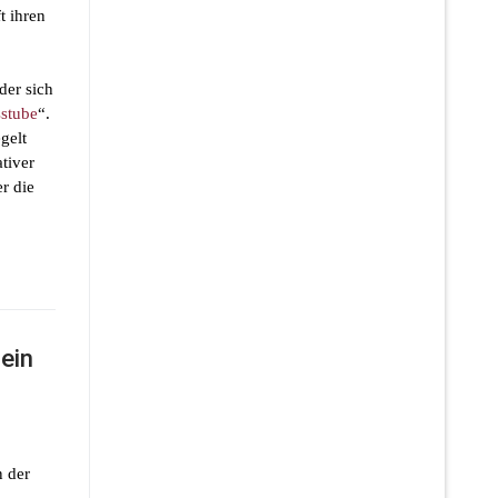
t ihren
der sich
stube
“.
gelt
tiver
r die
ein
n der