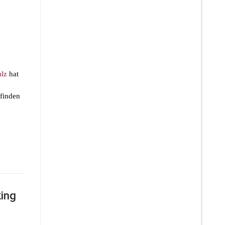
alz
hat
 finden
ing