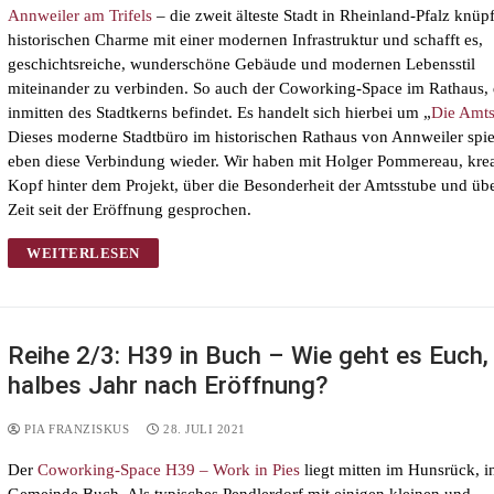
Annweiler am Trifels
– die zweit älteste Stadt in Rheinland-Pfalz knüpf
historischen Charme mit einer modernen Infrastruktur und schafft es,
geschichtsreiche, wunderschöne Gebäude und modernen Lebensstil
miteinander zu verbinden. So auch der Coworking-Space im Rathaus, 
inmitten des Stadtkerns befindet. Es handelt sich hierbei um „
Die Amts
Dieses moderne Stadtbüro im historischen Rathaus von Annweiler spie
eben diese Verbindung wieder. Wir haben mit Holger Pommereau, krea
Kopf hinter dem Projekt, über die Besonderheit der Amtsstube und übe
Zeit seit der Eröffnung gesprochen.
WEITERLESEN
Reihe 2/3: H39 in Buch – Wie geht es Euch, 
halbes Jahr nach Eröffnung?
PIA FRANZISKUS
28. JULI 2021
Der
Coworking-Space H39 – Work in Pies
liegt mitten im Hunsrück, i