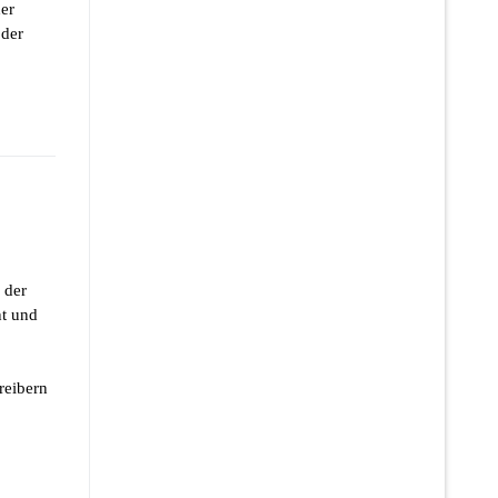
der
 der
 der
t und
reibern