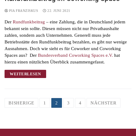
PIA FRANZISKUS
22. JUNI 2021
Der
Rundfunkbeitrag
– eine Zahlung, die in Deutschland jedem
bekannt sein sollte. Diesen müssen nicht nur Privathaushalte
zahlen, sondern auch Unternehmen. Generell muss jede
Betriebsstätte den Rundfunkbeitrag bezahlen, es gibt nur wenige
Ausnahmen. Doch wie sieht es für Coworker und Coworking
Spaces aus? Der
Bundesverband Coworking Spaces e.V.
hat
hierzu einen nützlichen Überblick zusammengefasst.
WEITERLESEN
Seitennummerierung
BISHERIGE
1
2
3
4
NÄCHSTER
der
Beiträge