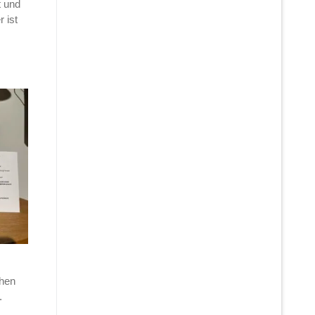
t und
 ist
chen
.