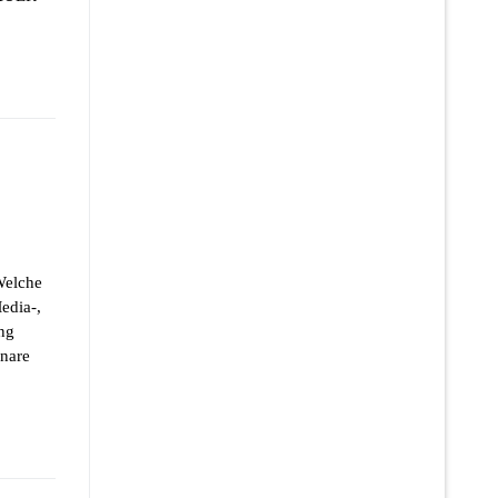
Welche
edia-,
ing
inare