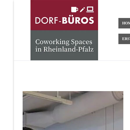
HO
ERS