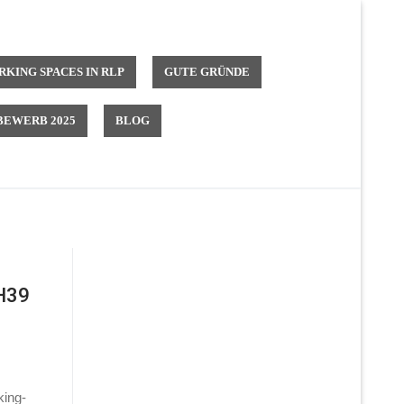
KING SPACES IN RLP
GUTE GRÜNDE
EWERB 2025
BLOG
 H39
king-