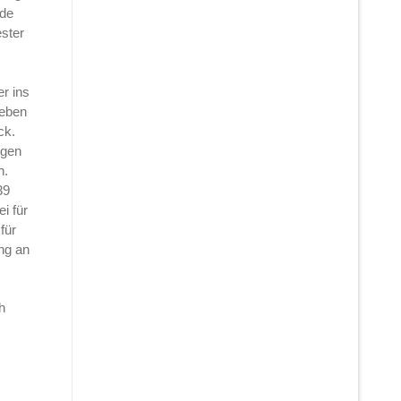
de
ester
r ins
leben
ck.
egen
n.
39
i für
für
ing an
h