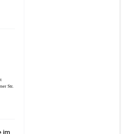
t
er Str.
e im