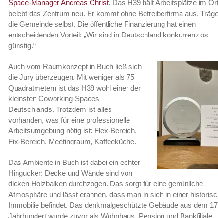
Space-Manager Andreas Christ
. Das H39 hält Arbeitsplätze im Or
belebt das Zentrum neu. Er kommt ohne Betreiberfirma aus, Träger
die Gemeinde selbst. Die öffentliche Finanzierung hat einen
entscheidenden Vorteil: „Wir sind in Deutschland konkurrenzlos
günstig.“
Auch vom Raumkonzept in Buch ließ sich
die Jury überzeugen. Mit weniger als 75
Quadratmetern ist das H39 wohl einer der
kleinsten Coworking-Spaces
Deutschlands. Trotzdem ist alles
vorhanden, was für eine professionelle
Arbeitsumgebung nötig ist: Flex-Bereich,
Fix-Bereich, Meetingraum, Kaffeeküche.
Das Ambiente in Buch ist dabei ein echter
Hingucker: Decke und Wände sind von
dicken Holzbalken durchzogen. Das sorgt für eine gemütliche
Atmosphäre und lässt erahnen, dass man in sich in einer historis
Immobilie befindet. Das denkmalgeschützte Gebäude aus dem 17
Jahrhundert wurde zuvor als Wohnhaus, Pension und Bankfiliale