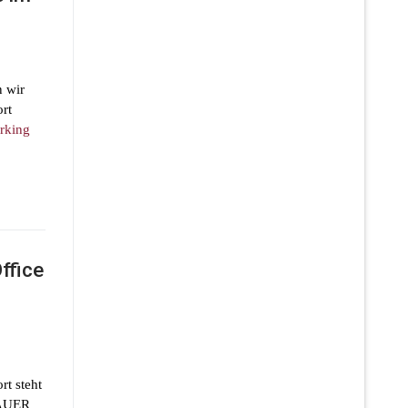
n wir
rt
rking
ffice
t steht
MAUER