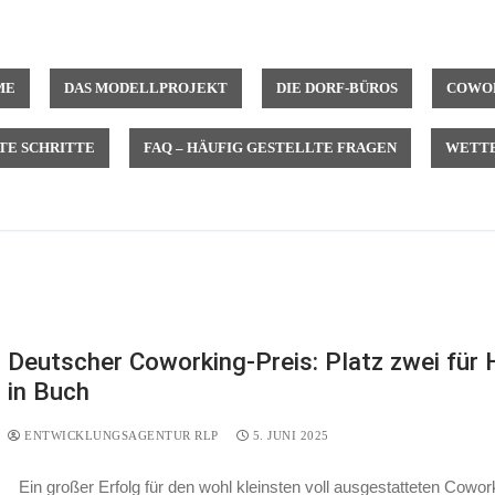
ME
DAS MODELLPROJEKT
DIE DORF-BÜROS
COWOR
TE SCHRITTE
FAQ – HÄUFIG GESTELLTE FRAGEN
WETTB
Deutscher Coworking-Preis: Platz zwei für
in Buch
ENTWICKLUNGSAGENTUR RLP
5. JUNI 2025
Ein großer Erfolg für den wohl kleinsten voll ausgestatteten Cowor