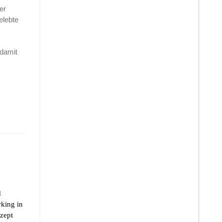
er
elebte
 damit
d
king in
nzept