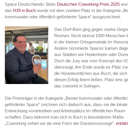
Space Deutschlands: Beim
Deutschen Coworking-Preis 2025
wur
das
H39 in Buch
wurde mit dem zweiten Platz in der Kategorie „B
kommunaler oder öffentlich geförderter Space“ ausgezeichnet.
Das Dorf-Büro ging gegen starke Gegne
Rennen: Nicht einmal 1000 Menschen 
in der kleinen Ortsgemeinde im Hunsrü
Andere nominierte Spaces kamen dag
aus Städten wie Heidenheim oder Düre
Doch die Jury war vom Konzept des H
überzeugt. Am Ende wurde es Platz zwe
die Verantwortlichen aus Buch, die sich 
diesen Erfolg feiern ließen. Platz eins g
das coworkit in Solingen.
Die Preisträger in der Kategorie „Bester kommunaler oder öffentlic
geförderter Space“ zeichnen sich dadurch aus, dass sie die lokale
Entwicklung vorantreiben und Arbeitsplätze im öffentlichen Raum
schaffen. Dazu bekennt man sich in Buch in besonderem Maße.
„Coworking sehen wir als eine Form der Daseinsvorsorge“,
erklärt