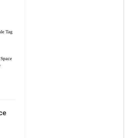
ale Tag
 Space
e
ce